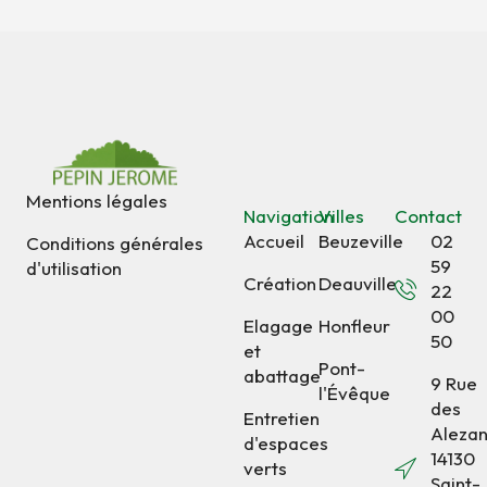
Mentions légales
Navigation
Villes
Contact
Accueil
Beuzeville
02
Conditions générales
59
d'utilisation
Création
Deauville
22
00
Elagage
Honfleur
50
et
Pont-
abattage
9 Rue
l'Évêque
des
Entretien
Alezan
d'espaces
14130
verts
Saint-